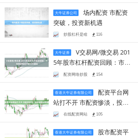
场内配资 市配资
大牛证券公司
突破，投资新机遇
炒股杠杆是啥
116
V交易网/微交易 201
大牛证券
5年股市杠杆配资回顾：市场
利好情况下吸引力增加
配资网络炒股
154
配资平台网
香港大牛证券有限公司
站打不开 市配资惨淡，投资
者损失惨重
在线配资网站
105
股市配资平
香港大牛证券有限公司