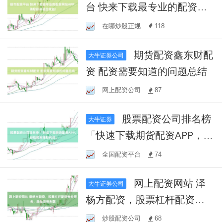
台 快来下载最专业的配资网
站APP，助您获得稳定收益！
在哪炒股正规
118
期货配资鑫东财配
大牛证券公司
资 配资需要知道的问题总结
网上配资公司
87
股票配资公司排名榜
大牛证券
「快速下载期货配资APP，轻
松投资赚取利润」
全国配资平台
74
网上配资网站 泽
大牛证券公司
杨方配资，股票杠杆配资专
业服务，稳健投资利器
炒股配资公司
68