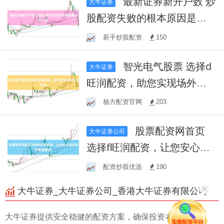
最新证券新开户数 炒
大牛证券
股配资失败的根本原因是认
知不足
新手炒股配资
150
智光电气股票 选择d
大牛证券
旺润配资，助您实现场外配
资梦想。
杨方配资官网
203
股票配资网首页
大牛证券公司
选择f旺润配资，让您安心享
受场外配资服务!
配资炒股优选
190
大牛证券_大牛证券公司_香港大牛证券有限公司
大牛证券提供安全稳健的配资方案，确保投资者的资金安