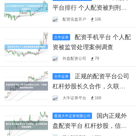
平台排行 个人配资被判刑情
况一览:刑期多长？
配资实盘开户
106
配资手机平台 个人配
大牛证券
资被监管处理案例调查
外盘配资公司
79
正规的配资平台公司
大牛证券
杠杆炒股长久合作，久联配
资助您轻松获利
大牛证券平台
169
国内正规外
香港大牛证券有限公司
盘配资平台 杠杆炒股，信久
联配资助您轻松赚钱