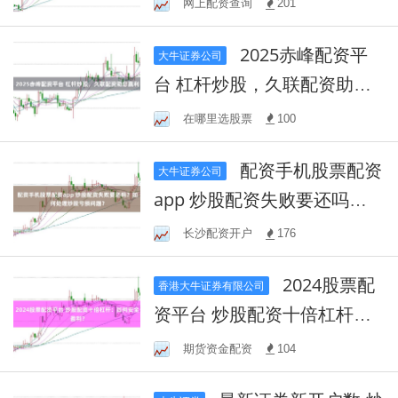
网上配资查询
201
2025赤峰配资平
大牛证券公司
台 杠杆炒股，久联配资助您
赢利
在哪里选股票
100
配资手机股票配资
大牛证券公司
app 炒股配资失败要还吗？
如何处理炒股亏损问题？
长沙配资开户
176
2024股票配
香港大牛证券有限公司
资平台 炒股配资十倍杠杆：
如何安全盈利？
期货资金配资
104