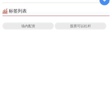
标签列表
场内配资
股票可以杠杆
手机股票配资APP下载
开封股票配资公司
股票配资杭州
最大最正规的配资公司
股票配资是去股票公司
杠杆炒股是合法的吗
专业配资开户
股票可以杠杆交易吗
炒股股票配资官网
低息配资平台app
全部话题标签